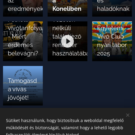
az
a
és
Calibur
eredményeken
Koneliben
haladóknak
Wireless
Felnőtt
vezeték
vívótanfolyam
nélküli
Egyetemi
- Miért
találatjező
Vívó Club
érdemes
rendszer
nyári tábor
belevágni?
használatában
2025
Támogasd
a vívás
jövőjét!
Korábbi bejegyzés
Sütiket használunk, hogy biztosítsuk a weboldal megfelelő
működését és biztonságát, valamint hogy a lehető legjobb
felhasználói élményt kínáljuk Neked.