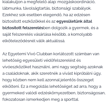
kialakuljon a megfelelő alap: mozgáskoordináció,
lábmunka, távolságtartás, biztonsági szabályok.
Ezekhez sok esetben elegendő, ha az edzésen
biztosított eszközökkel és az
egyesületünk által
biztosított felszerelés
ben dolgozik a gyermek, és a
saját felszerelés vásárlása később, a komolyabb
elköteleződésnél válik aktuálissá.
Az Egyetemi Vívó Clubban korlátozott számban van
lehetőség egyesületi védőfelszerelést és
vívóeszközöket használni, ami nagy segítség azoknak
a családoknak, akik szeretnék a vívást kipróbálni úgy,
hogy közben nem kell azonnal jelentős összeget
elkölteni. Ez a megoldás lehetőséget ad arra, hogy a
gyermeked valódi edzéskörnyezetben, biztonságosan,
fokozatosan ismerkedjen meg a sporttal.