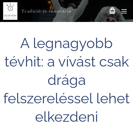
Tradíció és innováció
A legnagyobb
tévhit: a vívást csak
drága
felszereléssel lehet
elkezdeni