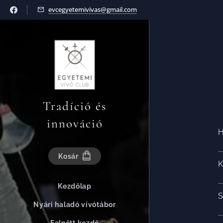
evcegyetemivivas@gmail.com
Tradíció és
innováció
Kosár
Kezdőlap
Nyári haladó vívótábor