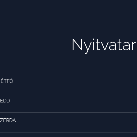
Nyitvatar
HÉTFŐ
KEDD
SZERDA