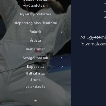
Felnőtt kezdő
vívótanfolyam
Nyári nyitvatartás
Időpontfoglalás (Motibro)
Rólunk
Az Egyetemi 
Árlista
folyamatosan
Webáruház
Szolgáltatások
Kapcsolat
Nyitvatartás
Árlista
Jelentkezés
Blog