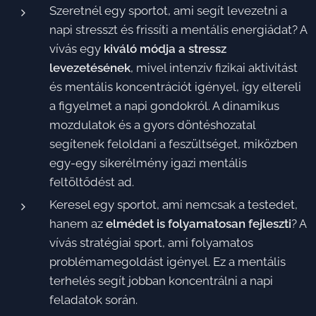
Szeretnél egy sportot, ami segít levezetni a
napi stresszt és frissíti a mentális energiádat? A
vívás egy
kiváló módja a stressz
levezetésének
, mivel intenzív fizikai aktivitást
és mentális koncentrációt igényel, így eltereli
a figyelmet a napi gondokról. A dinamikus
mozdulatok és a gyors döntéshozatal
segítenek feloldani a feszültséget, miközben
egy-egy sikerélmény igazi mentális
feltöltődést ad.
Keresel egy sportot, ami nemcsak a testedet,
hanem az
elmédet is folyamatosan fejleszti
? A
vívás stratégiai sport, ami folyamatos
problémamegoldást igényel. Ez a mentális
terhelés segít jobban koncentrálni a napi
feladatok során.