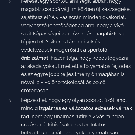
Keresel egy sportot, ami segít abban, hogy
magabiztosabbá válj, miközben új készségeket
sajátítasz el? A vívás során minden gyakorlat,
vagy asszó lehetőséget ad arra, hogy a vívó
saját képességeiben bízzon és magabiztosan
lépjen fel. A sikeres támadások és
védekezések
megerősítik a sportoló
önbizalmát
, hiszen látja, hogy képes legyőzni
az akadályokat. Emellett a folyamatos fejlődés
és az egyre jobb teljesítmény önmagában is
növeli a vívó önértékelését és belső
erőforrásait.
Képzeld el, hogy egy olyan sportot űzöl, ahol
mindig
izgalmas és változatos edzések várnak
rád
, nem egy unalmas rutin! A vívás minden
edzésen új kihívásokat és fordulatos
helyzeteket kínál, amelyek folyamatosan