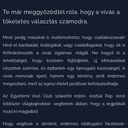
Te már meggyőződtél róla, hogy a vívás a
tökéletes választás számodra.
Most pedig másokat is ösztönözhetsz, hogy csatlakozzanak!
Hívd el barátaidat, kollégákat, vagy családtagokat, hogy ők is
felfedezhessék a vívás izgalmas világát. Ne hagyd ki a
lehetőséget, hogy közösen fejlődjetek, új kihívásokkal
nézzetek szembe, és építsetek egy támogató közösséget. A
vívás nemcsak sport, hanem egy élmény, amit érdemes
megosztani, mert az egész életet pozitívan befolyásolhatja.
Az Egyetemi Vívó Club szakértő edzői- köztük Pap Jenő
többször világbajnokkal- segítenek abban, hogy a legjobbat
hozd ki magadból
Hogy segítsük a döntést, érdemes ellátogatni facebook-