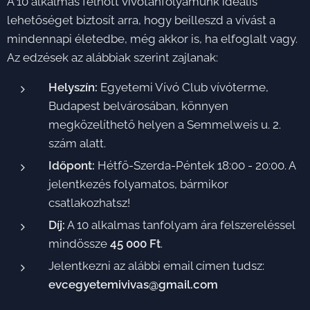
A 10 alkalmas felnőtt vívótanfolyamunk ideális
lehetőséget biztosít arra, hogy beilleszd a vívást a
mindennapi életedbe, még akkor is, ha elfoglalt vagy.
Az edzések az alábbiak szerint zajlanak:
Helyszín:
Egyetemi Vívó Club vívóterme,
Budapest belvárosában, könnyen
megközelíthető helyen a Semmelweis u. 2.
szám alatt.
Időpont:
Hétfő-Szerda-Péntek 18:00 - 20:00. A
jelentkezés folyamatos, bármikor
csatlakozhatsz!
Díj:
A 10 alkalmas tanfolyam ára felszereléssel
mindössze
45 000 Ft
.
Jelentkezni az alábbi email címen tudsz:
evcegyetemivivas@gmail.com