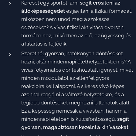
Keresel egy sportot, ami
segít erősíteni az
állóképességedet
és javítani a fizikai formádat,
miközben nem unod meg a szokásos
edzéseket? A vívás fizikai aktivitása gyorsan
formába hoz, miközben az erő, az ügyesség és
a kitartás is fejlődik.
Szeretnél gyorsan, hatékonyan döntéseket
hozni, akár mindennapi élethelyzetekben is? A
vívás folyamatos döntéshozatalt igényel, mivel
minden mozdulatot az ellenfél gyors
reakcióira kell alapozni. A sikeres vívó képes
azonnal reagálni a változó helyzetekre, és a
legjobb döntéseket meghozni pillanatok alatt.
Ez a képesség nemcsak a vívásban, hanem a
mindennapi életben is kulcsfontosságú,
segít
gyorsan, magabiztosan kezelni a kihívásokat
.