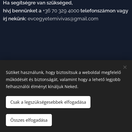
Ha segítségre van szükséged,
hívj bennünket a
+36 70 329 4000
telefonszámon vagy
írj nekünk
:
evcegyetemivivas@gmail.com
Sütiket használunk, hogy biztosítsuk a weboldal megfelelő
működését és biztonságát, valamint hogy a lehető legjobb
felhasználói élményt kínáljuk Neked.
A képeket biztosította: EVC
Sütik
Csak a legszükségesebbek elfogadása
Nyelvek
Összes elfogadása
Magyar
English