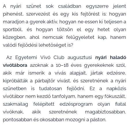
A nyári szünet sok családban egyszerre jelent
pihenést, szervezést és egy kis fejtörést is: hogyan
maradjon a gyerek aktív, hogyan ne essen ki teljesen a
sportból, és hogyan töltsön el egy hetet olyan
közegben, ahol nemcsak felügyeletet kap, hanem
valódi fejlődési lehetőséget is?
Az Egyetemi Vívó Club augusztusi
nyári haladó
vívótábora
azoknak a 10–18 éves gyerekeknek szól,
akik már ismerik a vívás alapjait, jártak edzésre,
kipróbálták a párbajtőr vívást, és szeretnének a nyári
szünetben is tudatosan fejlődni. Ez a napközis
vívótábor nem kezdő tanfolyam, hanem egy fókuszált,
szakmailag felépített edzésprogram olyan fiatal
vívóknak, akik szeretnének magabiztosabban,
pontosabban és okosabban mozogni a páston.