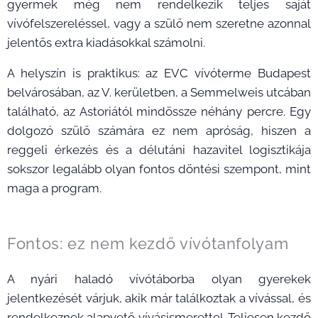
gyermek még nem rendelkezik teljes saját
vívófelszereléssel, vagy a szülő nem szeretne azonnal
jelentős extra kiadásokkal számolni.
A helyszín is praktikus: az EVC vívóterme Budapest
belvárosában, az V. kerületben, a Semmelweis utcában
található, az Astoriától mindössze néhány percre. Egy
dolgozó szülő számára ez nem apróság, hiszen a
reggeli érkezés és a délutáni hazavitel logisztikája
sokszor legalább olyan fontos döntési szempont, mint
maga a program.
Fontos: ez nem kezdő vívótanfolyam
A nyári haladó vívótáborba olyan gyerekek
jelentkezését várjuk, akik már találkoztak a vívással, és
rendelkeznek alapvető vívásismerettel. Teljesen kezdő