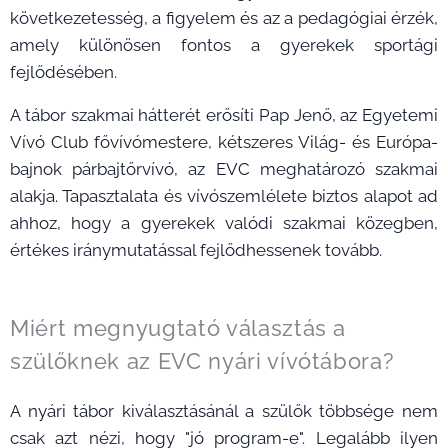
következetesség, a figyelem és az a pedagógiai érzék,
amely különösen fontos a gyerekek sportági
fejlődésében.
A tábor szakmai hátterét erősíti Pap Jenő, az Egyetemi
Vívó Club fővívómestere, kétszeres Világ- és Európa-
bajnok párbajtőrvívó, az EVC meghatározó szakmai
alakja. Tapasztalata és vívószemlélete biztos alapot ad
ahhoz, hogy a gyerekek valódi szakmai közegben,
értékes iránymutatással fejlődhessenek tovább.
Miért megnyugtató választás a
szülőknek az EVC nyári vívótábora?
A nyári tábor kiválasztásánál a szülők többsége nem
csak azt nézi, hogy "jó program-e". Legalább ilyen