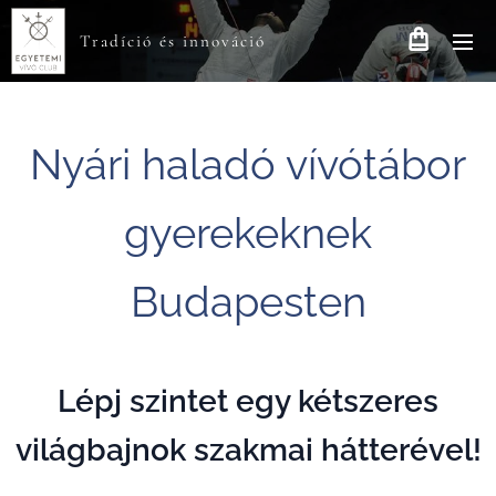
Tradíció és innováció
Nyári haladó vívótábor
gyerekeknek
Budapesten
Lépj szintet egy kétszeres
világbajnok szakmai hátterével!