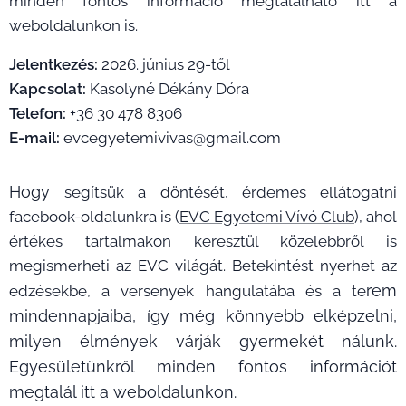
minden fontos információ megtalálható itt a
weboldalunkon is.
Jelentkezés:
2026. június 29-től
Kapcsolat:
Kasolyné Dékány Dóra
Telefon:
+36 30 478 8306
E-mail:
evcegyetemivivas@gmail.com
Hogy
segítsük a döntését, érdemes ellátogatni
facebook-oldalunkra is (
EVC Egyetemi Vívó Club
), ahol
értékes tartalmakon keresztül közelebbről is
megismerheti az EVC világát. Betekintést nyerhet az
rem
edzésekbe, a versenyek hangulatába és a te
mindennapjaiba, így még könnyebb elképzelni,
milyen élmények várják gyermekét nálunk.
Egyesületünkről minden fontos információt
megtalál itt a weboldalunkon.