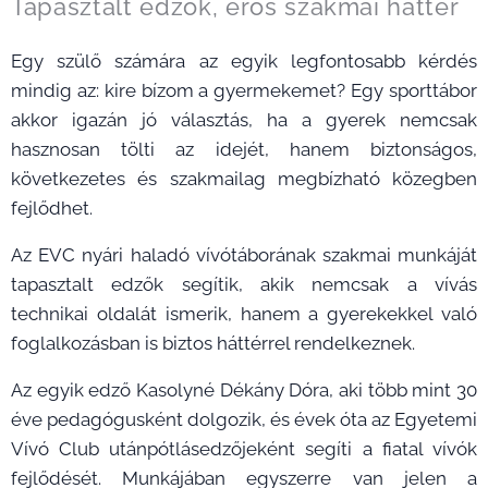
Tapasztalt edzők, erős szakmai háttér
Egy szülő számára az egyik legfontosabb kérdés
mindig az: kire bízom a gyermekemet? Egy sporttábor
akkor igazán jó választás, ha a gyerek nemcsak
hasznosan tölti az idejét, hanem biztonságos,
következetes és szakmailag megbízható közegben
fejlődhet.
Az EVC nyári haladó vívótáborának szakmai munkáját
tapasztalt edzők segítik, akik nemcsak a vívás
technikai oldalát ismerik, hanem a gyerekekkel való
foglalkozásban is biztos háttérrel rendelkeznek.
Az egyik edző Kasolyné Dékány Dóra, aki több mint 30
éve pedagógusként dolgozik, és évek óta az Egyetemi
Vívó Club utánpótlásedzőjeként segíti a fiatal vívók
fejlődését. Munkájában egyszerre van jelen a