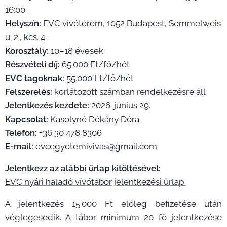
16:00
Helyszín:
EVC vívóterem, 1052 Budapest, Semmelweis
u. 2., kcs. 4.
Korosztály:
10–18 évesek
Részvételi díj:
65.000 Ft/fő/hét
EVC tagoknak:
55.000 Ft/fő/hét
Felszerelés:
korlátozott számban rendelkezésre áll
Jelentkezés kezdete:
2026. június 29.
Kapcsolat:
Kasolyné Dékány Dóra
Telefon:
+36 30 478 8306
E-mail:
evcegyetemivivas@gmail.com
Jelentkezz az alábbi űrlap kitöltésével:
EVC nyári haladó vívótábor jelentkezési űrlap
A jelentkezés 15.000 Ft előleg befizetése után
véglegesedik. A tábor minimum 20 fő jelentkezése