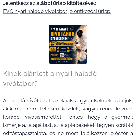
Jelentkezz az alábbi űrlap kitöltésével:
EVC nyári haladó vívótábor jelentkezési űrlap
Kinek ajánlott a nyári haladó
vívótábor?
A haladó vívótábort azoknak a gyerekeknek ajánljuk,
akik már nem teljesen kezdők, vagyis rendelkeznek
korábbi vívásismerettel. Fontos, hogy a gyermek
ismerje az alapállást, az alaplépéseket, legyen korábbi
edzéstapasztalata, és ne most találkozzon először a