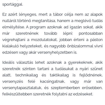
sportággal.
Ez azért lényeges, mert a tábor célja nem az alapok
nulláról történő megtanítása, hanem a meglévő tudás
elmélyítése. A program azoknak ad igazán sokat, akik
már szeretnének tovább lépni: pontosabban
végrehajtani a mozdulatokat, jobban érteni a páston
kialakuló helyzeteket, és nagyobb önbizalommal vívni
edzésen vagy akár versenyhelyzetben is.
Ideális választás lehet azoknak a gyerekeknek, akik
szeretnék szinten tartani a tudásukat a nyári szünet
alatt, technikailag és taktikailag is fejlődnének,
versenyzés felé kacsingatnak, vagy már van
versenytapasztalatuk, és szeptemberben erősebben,
felkészültebben szeretnék folytatni az edzéseket.