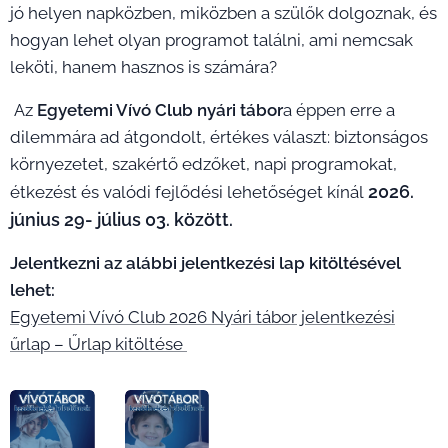
jó helyen napközben, miközben a szülők dolgoznak, és
hogyan lehet olyan programot találni, ami nemcsak
leköti, hanem hasznos is számára?
Az
Egyetemi Vívó Club nyári tábor
a éppen erre a
dilemmára ad átgondolt, értékes választ: biztonságos
környezetet, szakértő edzőket, napi programokat,
2026.
étkezést és valódi fejlődési lehetőséget kínál
június 29- július 03. között.
Jelentkezni az alábbi jelentkezési lap kitöltésével
lehet:
Egyetemi Vívó Club 2026 Nyári tábor jelentkezési
űrlap – Űrlap kitöltése