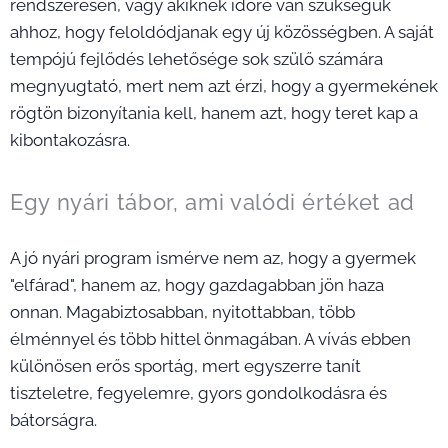
rendszeresen, vagy akiknek időre van szükségük
ahhoz, hogy feloldódjanak egy új közösségben. A saját
tempójú fejlődés lehetősége sok szülő számára
megnyugtató, mert nem azt érzi, hogy a gyermekének
rögtön bizonyítania kell, hanem azt, hogy teret kap a
kibontakozásra.
Egy nyári tábor, ami valódi értéket ad
A jó nyári program ismérve nem az, hogy a gyermek
"elfárad", hanem az, hogy gazdagabban jön haza
onnan. Magabiztosabban, nyitottabban, több
élménnyel és több hittel önmagában. A vívás ebben
különösen erős sportág, mert egyszerre tanít
tiszteletre, fegyelemre, gyors gondolkodásra és
bátorságra.