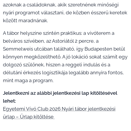
azoknak a családoknak, akik szeretnének minőségi
nyári programot választani, de közben ésszerű keretek
között maradnának.
A tábor helyszíne szintén praktikus: a vívóterem a
belváros szívében, az Astoriától 2 percre, a
Semmelweis utcában található, így Budapesten belül
könnyen megközelíthető. A jó lokáció sokat számít egy
dolgozó szülőnek, hiszen a reggeli indulás és a
délutáni érkezés logisztikája legalább annyira fontos,
mint maga a program.
Jelentkezni az alábbi jelentkezési lap kitöltésével
lehet:
Egyetemi Vívó Club 2026 Nyári tábor jelentkezési
űrlap – Űrlap kitöltése