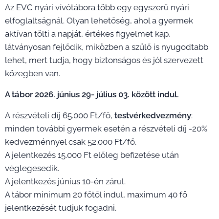
Az EVC nyári vívótábora több egy egyszerű nyári
elfoglaltságnál. Olyan lehetőség, ahol a gyermek
aktívan tölti a napját, értékes figyelmet kap,
látványosan fejlődik, miközben a szülő is nyugodtabb
lehet, mert tudja, hogy biztonságos és jól szervezett
közegben van.
A tábor 2026. június 29- július 03. között indul.
A részvételi díj 65.000 Ft/fő,
testvérkedvezmény
:
minden további gyermek esetén a részvételi díj -20%
kedvezménnyel csak 52.000 Ft/fő.
A jelentkezés 15.000 Ft előleg befizetése után
véglegesedik.
A jelentkezés június 10-én zárul.
A tábor minimum 20 főtől indul, maximum 40 fő
jelentkezését tudjuk fogadni.