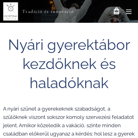
Tradíció és innováció
Nyári gyerektábor
kezdőknek és
haladóknak
A nyári szünet a gyerekeknek szabadságot, a
szülőknek viszont sokszor komoly szervezési feladatot
jelent. Amikor közeledik a vakáció, szinte minden
családban előkerül ugyanaz a kérdés: hol lesz a gyerek