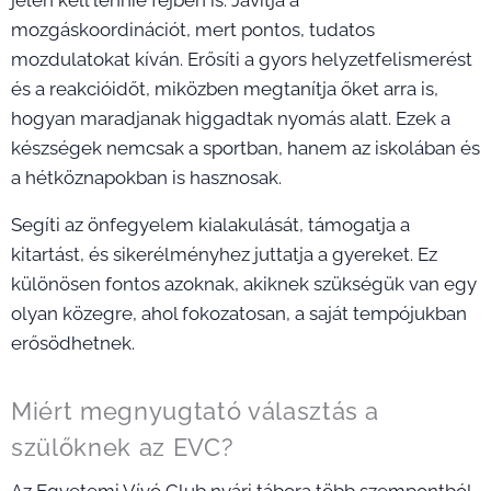
mozgáskoordinációt, mert pontos, tudatos
mozdulatokat kíván. Erősíti a gyors helyzetfelismerést
és a reakcióidőt, miközben megtanítja őket arra is,
hogyan maradjanak higgadtak nyomás alatt. Ezek a
készségek nemcsak a sportban, hanem az iskolában és
a hétköznapokban is hasznosak.
Segíti az önfegyelem kialakulását, támogatja a
kitartást, és sikerélményhez juttatja a gyereket. Ez
különösen fontos azoknak, akiknek szükségük van egy
olyan közegre, ahol fokozatosan, a saját tempójukban
erősödhetnek.
Miért megnyugtató választás a
szülőknek az EVC?
Az Egyetemi Vívó Club nyári tábora több szempontból