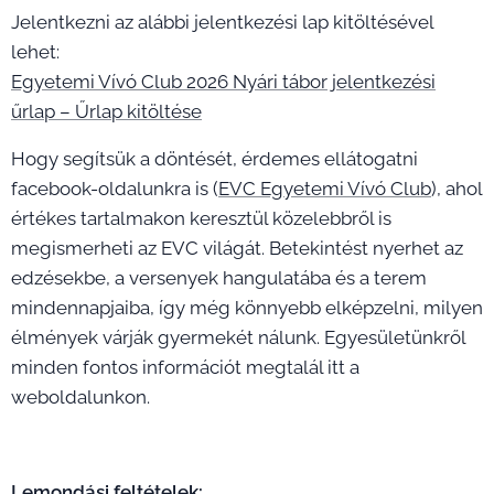
Jelentkezni az alábbi jelentkezési lap kitöltésével
lehet:
Egyetemi Vívó Club 2026 Nyári tábor jelentkezési
űrlap – Űrlap kitöltése
Hogy segítsük a döntését, érdemes ellátogatni
facebook-oldalunkra is (
EVC Egyetemi Vívó Club
), ahol
értékes tartalmakon keresztül közelebbről is
megismerheti az EVC világát. Betekintést nyerhet az
edzésekbe, a versenyek hangulatába és a terem
mindennapjaiba, így még könnyebb elképzelni, milyen
élmények várják gyermekét nálunk. Egyesületünkről
minden fontos információt megtalál itt a
weboldalunkon.
Lemondási feltételek: