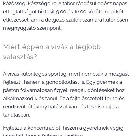
közösségi készségeire. A tábor ráadásul egész napos
elfoglaltságot biztosít 9:00 és 16:00 között, napi két
étkezéssel, ami a dolgozó szülők számára különösen
megnyugtató szempont.
Miért éppen a vívás a legjobb
választás?
A vívás különleges sportág, mert nemcsak a mozgást
fejleszti, hanem a gondolkodást is. Egy gyermek a
páston folyamatosan figyel, reagál, döntéseket hoz,
alkalmazkodik és tanul. Ez a fajta összetett terhelés
rendkívül jótékony hatással van- és lesz is majd a
tanulásban.
Fejleszti a koncentrációt, hiszen a gyereknek végig
jelen kell lennie fejben is. Javítja a