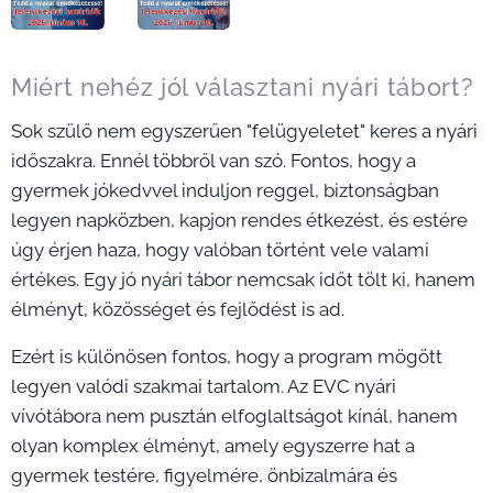
Miért nehéz jól választani nyári tábort?
Sok szülő nem egyszerűen "felügyeletet" keres a nyári
időszakra. Ennél többről van szó. Fontos, hogy a
gyermek jókedvvel induljon reggel, biztonságban
legyen napközben, kapjon rendes étkezést, és estére
úgy érjen haza, hogy valóban történt vele valami
értékes. Egy jó nyári tábor nemcsak időt tölt ki, hanem
élményt, közösséget és fejlődést is ad.
Ezért is különösen fontos, hogy a program mögött
legyen valódi szakmai tartalom. Az EVC nyári
vívótábora nem pusztán elfoglaltságot kínál, hanem
olyan komplex élményt, amely egyszerre hat a
gyermek testére, figyelmére, önbizalmára és