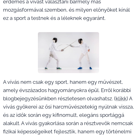
érdemes a vívást választani bármely más
mozgásformával szemben, és milyen előnyöket kínál
ez a sport a testnek és a léleknek egyaránt.
A vívás nem csak egy sport, hanem egy művészet,
amely évszázados hagyományokra épül. Erről korábbi
blogbejegyzésünkben részletesen olvashatsz. (
klikk
) A
vívás gyökerei az ősi harcművészetekig nyúlnak vissza,
és az idők során egy kifinomult, elegáns sportággá
alakult. A vívás gyakorlása során a résztvevők nemcsak
fizikai képességeiket fejlesztik, hanem egy történelmi