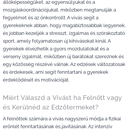
állóképességüket, az egyensúlyukat és a
mozgáskoordinációjukat, miközben megtanulják a
fegyelmet és az önkontrollt. A vívás segít a
gyerekeknek abban, hogy magabiztosabbak legyenek,
és jobban kezeljék a stresszt, izgalmas és szórakoztató
sport, amely folyamatosan új kihívásokat kínál. A
gyerekek élvezhetik a gyors mozdulatokat és a
verseny izgalmát, miközben új barátokat szereznek és
egy közösség részévé válnak. Az edzések változatosak
és érdekesek, ami segít fenntartani a gyerekek
érdeklődését és motivációját.
Miért Válaszd a Vívást ha Felnőtt vagy
és Kerülnéd az Edzőtermeket?
A felnőttek számára a vívás nagyszerű módja a fizikai
erőnlét fenntartásának és javításának. Az intenzív