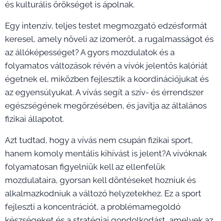
és kulturális örökséget is ápolnak.
Egy intenzív, teljes testet megmozgató edzésformát
keresel, amely növeli az izomerőt, a rugalmasságot és
az állóképességet? A gyors mozdulatok és a
folyamatos változások révén a vívók jelentős kalóriát
égetnek el, miközben fejlesztik a koordinációjukat és
az egyensúlyukat. A vívás segít a szív- és érrendszer
egészségének megőrzésében, és javítja az általános
fizikai állapotot.
Azt tudtad, hogy a vívás nem csupán fizikai sport,
hanem komoly mentális kihívást is jelent?A vívóknak
folyamatosan figyelniük kell az ellenfelük
mozdulataira, gyorsan kell döntéseket hozniuk és
alkalmazkodniuk a változó helyzetekhez. Ez a sport
fejleszti a koncentrációt, a problémamegoldó
készségeket és a stratégiai gondolkodást, amelyek az