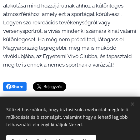
alakulása mind hozzájárulnak ahhoz a különleges
atmoszférához, amely ezt a sportágat körülveszi.
Legyen szó rekreációs tevékenységről vagy
versenysportról, a vívás mindenki számára kínál valami
különlegeset. Ha még nem próbáltad, látogass el
Magyarország legrégebbi, még ma is működő
vívóklubjába, az Egyetemi Vívó Clubba, és tapasztald
meg te is ennek a nemes sportnak a varázsát!
Share
Sütiket használunk, hogy biztosítsuk a weboldal megfelelő
működését és biztonságát, valamint hogy a lehető legjobb
felhasználói élményt kínáljuk Neked.
A képeket biztosította: EVC
Sütik