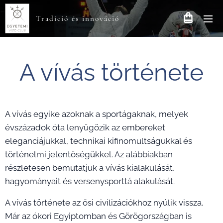
Tradíció és innováció
A vívás története
A vívás egyike azoknak a sportágaknak, melyek
évszázadok óta lenyűgözik az embereket
eleganciájukkal, technikai kifinomultságukkal és
történelmi jelentőségükkel. Az alábbiakban
részletesen bemutatjuk a vívás kialakulását,
hagyományait és versenysporttá alakulását.
A vívás története az ősi civilizációkhoz nyúlik vissza.
Már az ókori Egyiptomban és Görögországban is