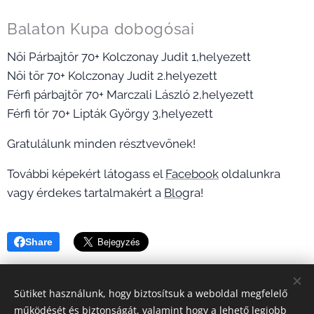
Balaton Kupa dobogósai
Női Párbajtőr 70+ Kolczonay Judit 1,helyezett
Női tőr 70+ Kolczonay Judit 2.helyezett
Férfi párbajtőr 70+ Marczali László 2,helyezett
Férfi tőr 70+ Lipták György 3,helyezett
Gratulálunk minden résztvevőnek!
További képekért látogass el
Facebook
oldalunkra
vagy érdekes tartalmakért a
Blog
ra!
Share
Sütiket használunk, hogy biztosítsuk a weboldal megfelelő
működését és biztonságát, valamint hogy a lehető legjobb