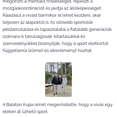
megőrizni a mentális frissességet, fejleszti a
mozgáskoordinációt és javítja az állóképességet.
Ráadásul a vívást bármikor el lehet kezdeni, akár
teljesen az alapoktól is. Az idősebb sportolók
példamutatása és tapasztalatai a fiatalabb generációk
számára is tanulságosak: kitartásukkal és
szenvedélyükkel bizonyítják, hogy a sport életkortól
függetlenül örömet és sikerélményt hozhat.
A Balaton Kupa ismét megerősítette, hogy a vívás egy
életen át űzhető sport.