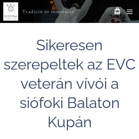
Tradíció és innováció
Sikeresen
szerepeltek az EVC
veterán vívói a
siófoki Balaton
Kupán