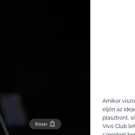
Amikor viszo
eljön az ide
plasztront, 
Kosár
Vívó Club le
szeretnél be