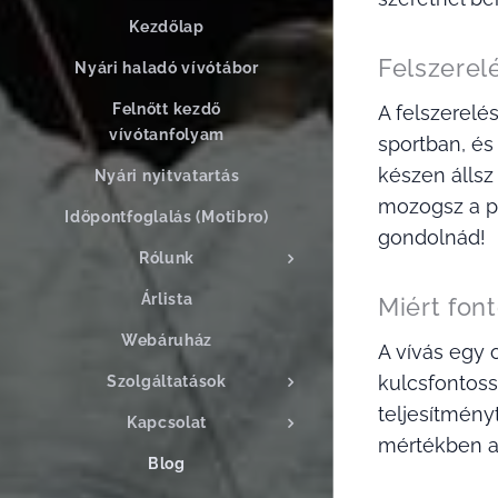
Kezdőlap
Felszerel
Nyári haladó vívótábor
Felnőtt kezdő
A felszerelé
vívótanfolyam
sportban, és
készen állsz
Nyári nyitvatartás
mozogsz a pá
Időpontfoglalás (Motibro)
gondolnád!
Rólunk
Árlista
Miért fon
Webáruház
A vívás egy 
kulcsfontoss
Szolgáltatások
teljesítmény
Kapcsolat
mértékben a 
Blog