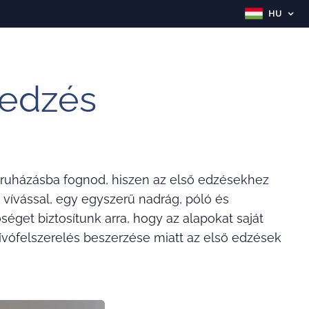
HU
óedzés
uházásba fognod, hiszen az első edzésekhez
vívással, egy egyszerű nadrág, póló és
get biztosítunk arra, hogy az alapokat saját
vívófelszerelés beszerzése miatt az első edzések