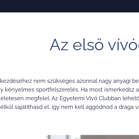
Az első vív
kezdéséhez nem szükséges azonnal nagy anyagi ber
 kényelmes sportfelszerelés. Ha most ismerkedsz a 
életesen megfelel. Az Egyetemi Vívó Clubban lehetősé
nélkül sajátíthasd el, így nem kell aggódnod a drága 