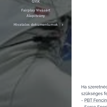
GYIK
Fairplay Vívásért
Alapítvány
Hivatalos dokumentumok
Ha szeretnéd
szükséges fe
-
PBT Fenci
-
Serco Sport