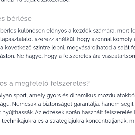
és bérlése
sbérlés különösen előnyös a kezdők számára, mert le
 tapasztalatot szerezz anélkül, hogy azonnal komoly 
 a következő szintre lépni, megvásárolhatod a saját
ston. Ne hagyd, hogy a felszerelés ára visszatartso
tos a megfelelő felszerelés?
olyan sport, amely gyors és dinamikus mozdulatokból 
ágú. Nemcsak a biztonságot garantálja, hanem segít 
t nyújthassák. Az edzések során használt felszerelés l
technikájukra és a stratégiájukra koncentráljanak,