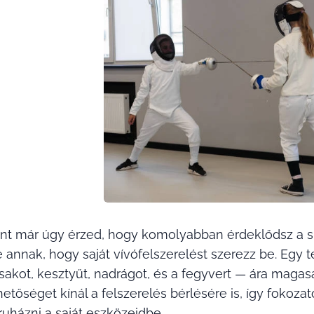
nt már úgy érzed, hogy komolyabban érdeklődsz a spor
je annak, hogy saját vívófelszerelést szerezz be. Egy 
sisakot, kesztyűt, nadrágot, és a fegyvert — ára maga
hetőséget kínál a felszerelés bérlésére is, így fokoz
ruházni a saját eszközeidbe.