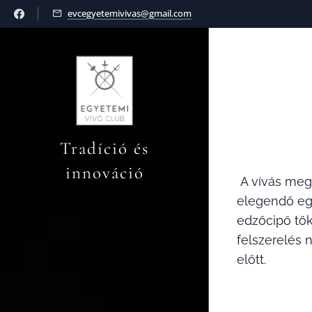
evcegyetemivivas@gmail.com
Tradíció és
innováció
A vívás meg
elegendő egy
edzőcipő tök
felszerelés 
előtt.