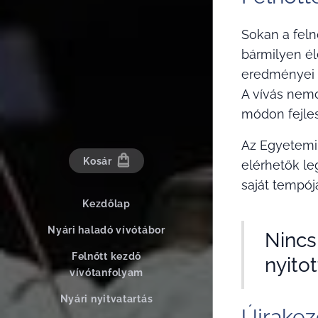
Sokan a feln
bármilyen él
eredményei i
A vívás nemc
módon fejles
Az Egyetemi 
Kosár
elérhetők le
saját tempó
Kezdőlap
Nyári haladó vívótábor
Nincs
Felnőtt kezdő
nyitot
vívótanfolyam
Nyári nyitvatartás
Újrakez