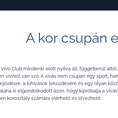
A kor csupán 
Vívó Club mindenki előtt nyitva áll, függetlenül attól
en vívóról van szó. A vívás nem csupán egy sport, ha
fejlődésre, a kihívások leküzdésére és egy olyan kö
valaha is elgondolkodott azon, hogy kipróbálja a vívást
en korosztály számára elérhető és élvezhető.