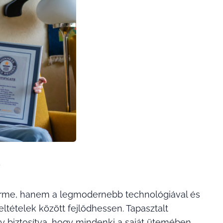
?
erme, hanem a legmodernebb technológiával és
eltételek között fejlődhessen. Tapasztalt
y biztosítva, hogy mindenki a saját ütemében