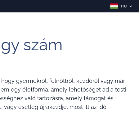
HU
egy szám
, hogy gyermekről, felnőttről, kezdőről vagy már
nem egy életforma, amely lehetőséget ad a testi
zösséghez való tartozásra, amely támogat és
, vagy esetleg újrakezdje, most itt az idő!