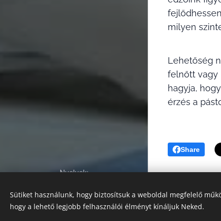
fejlődhessen
milyen szint
Lehetőség ny
felnőtt vagy
hagyja, hogy
érzés a pást
Share
Nyelvek
Magyar
English
Sütiket használunk, hogy biztosítsuk a weboldal megfelelő műkö
A képeket biztosította: EVC
hogy a lehető legjobb felhasználói élményt kínáljuk Neked.
Sütik