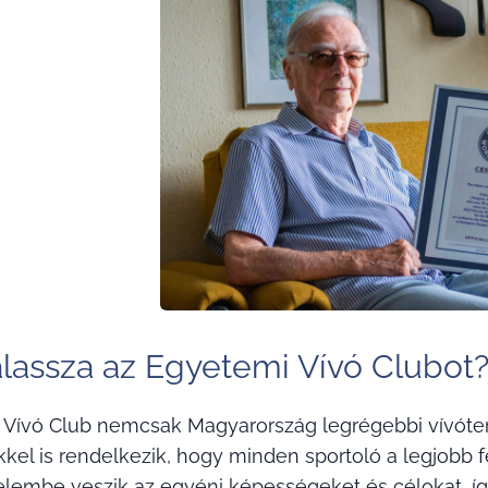
álassza az Egyetemi Vívó Clubot
 Vívó Club nemcsak Magyarország legrégebbi vívót
kkel is rendelkezik, hogy minden sportoló a legjobb f
elembe veszik az egyéni képességeket és célokat, íg