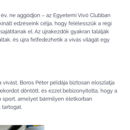
y év, ne aggódjon – az Egyetemi Vívó Clubban
ínált edzéseink célja, hogy felélesszük a régi
sajátítanak el. Az újrakezdők gyakran találják
tak, és újra felfedezhetik a vívás világát egy
vívást, Boros Péter példája biztosan eloszlatja
rekordot döntött, és ezzel bebizonyította, hogy a
ó sport, amelyet bármilyen életkorban
tartogat.