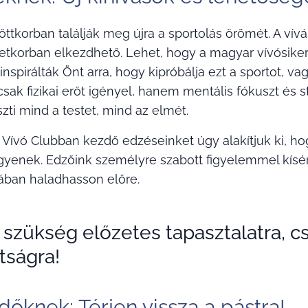
őttkorban találják meg újra a sportolás örömét. A ví
etkorban elkezdhető. Lehet, hogy a magyar vívósikere
nspirálták Önt arra, hogy kipróbálja ezt a sportot, v
sak fizikai erőt igényel, hanem mentális fókuszt és st
zti mind a testet, mind az elmét.
Vívó Clubban kezdő edzéseinket úgy alakítjuk ki, h
gyenek. Edzőink személyre szabott figyelemmel kísér
jában haladhasson előre.
 szükség előzetes tapasztalatra, c
tságra!
dőknek: Térjen vissza a pástra!