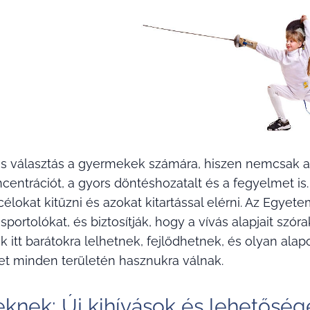
lis választás a gyermekek számára, hiszen nemcsak a fi
entrációt, a gyors döntéshozatalt és a fegyelmet is
célokat kitűzni és azokat kitartással elérni. Az Egyet
ú sportolókat, és biztosítják, hogy a vívás alapjait sz
ek itt barátokra lelhetnek, fejlődhetnek, és olyan a
t minden területén hasznukra válnak.
eknek: Új kihívások és lehetőség