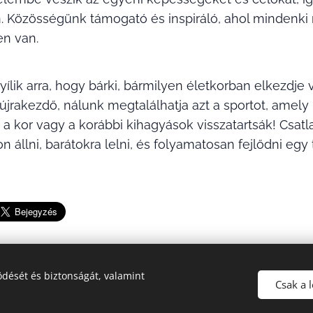
. Közösségünk támogató és inspiráló, ahol mindenki m
en van.
ílik arra, hogy bárki, bármilyen életkorban elkezdje 
 újrakezdő, nálunk megtalálhatja azt a sportot, amely
 a kor vagy a korábbi kihagyások visszatartsák! Csat
on állni, barátokra lelni, és folyamatosan fejlődni 
dését és biztonságát, valamint
Csak a 