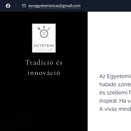
evcegyetemivivas@gmail.com
Tradíció és
innováció
Az Egyetemi 
haladó szint
és szellemi 
inspirál. Ha 
A vívás mind