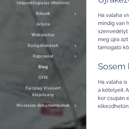
Időpontfoglalás (Motibro)
Rólunk
Ha valaha ví
mindig van h
Árlista
szenvedélyt 
Webáruház
meg újra azt
Szolgáltatások
támogató kö
Kapcsolat
Sosem k
Blog
GYIK
Ha valaha is
Fairplay Vívásért
a kételyeit. 
Alapítvány
kor csupán e
elkezdhetünk
Hivatalos dokumentumok