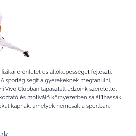
zikai erőnlétet és állóképességet fejleszti,
. A sportág segít a gyerekeknek megtanulni,
emi Vívó Clubban tapasztalt edzőink szeretettel
órakoztató és motiváló környezetben sajátíthassák
lapokat kapnak, amelyek nemcsak a sportban,
ek