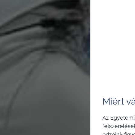
Miért v
Az Egyetemi
felszerelése
edzőink figy