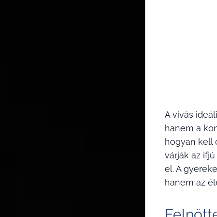
A vívás ideá
hanem a konc
hogyan kell 
várják az ifj
el. A gyerek
hanem az éle
Felnőtt