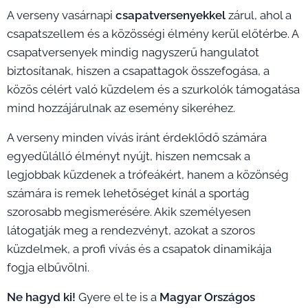
A verseny vasárnapi
csapatversenyekkel
zárul, ahol a
csapatszellem és a közösségi élmény kerül előtérbe. A
csapatversenyek mindig nagyszerű hangulatot
biztosítanak, hiszen a csapattagok összefogása, a
közös célért való küzdelem és a szurkolók támogatása
mind hozzájárulnak az esemény sikeréhez.
A verseny minden vívás iránt érdeklődő számára
egyedülálló élményt nyújt, hiszen nemcsak a
legjobbak küzdenek a trófeákért, hanem a közönség
számára is remek lehetőséget kínál a sportág
szorosabb megismerésére. Akik személyesen
látogatják meg a rendezvényt, azokat a szoros
küzdelmek, a profi vívás és a csapatok dinamikája
fogja elbűvölni.
Ne hagyd ki!
Gyere el te is a
Magyar Országos