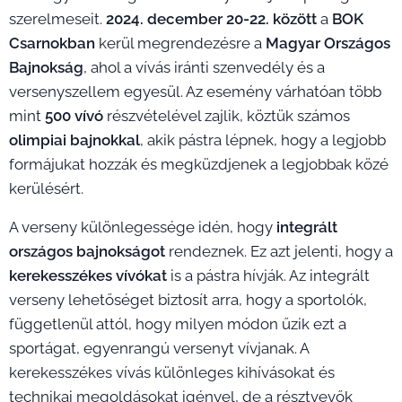
szerelmeseit.
2024. december 20-22. között
a
BOK
Csarnokban
kerül megrendezésre a
Magyar Országos
Bajnokság
, ahol a vívás iránti szenvedély és a
versenyszellem egyesül. Az esemény várhatóan több
mint
500 vívó
részvételével zajlik, köztük számos
olimpiai bajnokkal
, akik pástra lépnek, hogy a legjobb
formájukat hozzák és megküzdjenek a legjobbak közé
kerülésért.
A verseny különlegessége idén, hogy
integrált
országos bajnokságot
rendeznek. Ez azt jelenti, hogy a
kerekesszékes vívókat
is a pástra hívják. Az integrált
verseny lehetőséget biztosít arra, hogy a sportolók,
függetlenül attól, hogy milyen módon űzik ezt a
sportágat, egyenrangú versenyt vívjanak. A
kerekesszékes vívás különleges kihívásokat és
technikai megoldásokat igényel, de a résztvevők