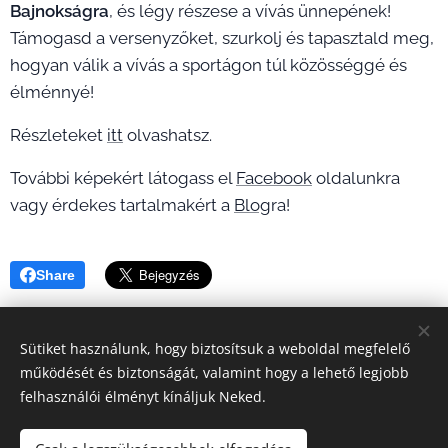
Bajnokságra
, és légy részese a vívás ünnepének!
Támogasd a versenyzőket, szurkolj és tapasztald meg,
hogyan válik a vívás a sportágon túl közösséggé és
élménnyé!
Részleteket
itt
olvashatsz.
További képekért látogass el
Facebook
oldalunkra
vagy érdekes tartalmakért a
Blog
ra!
Share
Sütiket használunk, hogy biztosítsuk a weboldal megfelelő
működését és biztonságát, valamint hogy a lehető legjobb
felhasználói élményt kínáljuk Neked.
A képeket biztosította: EVC
Sütik