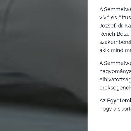
A Semmelweis
vívó és öttu
József
,
dr. K
Rerich Béla,
szakemberek 
akik mind ma
A Semmelweis
hagyományair
elhivatottsá
örökségének 
Az
Egyetemi
hogy a sport