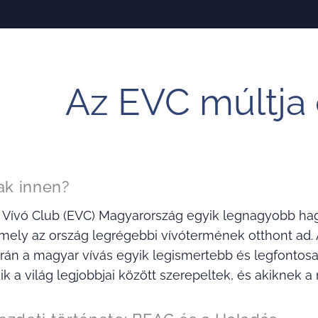
Az EVC múltja 
tak innen?
 Vívó Club (EVC) Magyarország egyik legnagyobb ha
amely az ország legrégebbi vívótermének otthont ad.
rán a magyar vívás egyik legismertebb és legfontosab
kik a világ legjobbjai között szerepeltek, és akiknek 