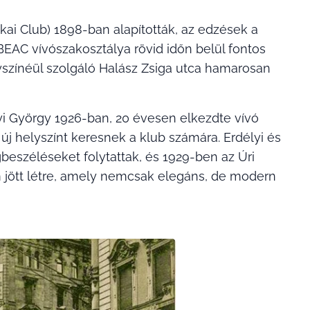
kai Club) 1898-ban alapították, az edzések a
BEAC vívószakosztálya rövid időn belül fontos
yszínéül szolgáló Halász Zsiga utca hamarosan
yi György 1926-ban, 20 évesen elkezdte vívó
j helyszínt keresnek a klub számára. Erdélyi és
gbeszéléseket folytattak, és 1929-ben az Úri
m jött létre, amely nemcsak elegáns, de modern