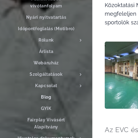
Közoktatási 
vívótanfolyam
megfeleljen 
Nyári nyitvatartás
sportolók s
Időpontfoglalás (Motibro)
Rólunk
Árlista
Webáruház
Szolgáltatások
Kapcsolat
Blog
GYIK
Fairplay Vívásért
Alapítvány
Az EVC és