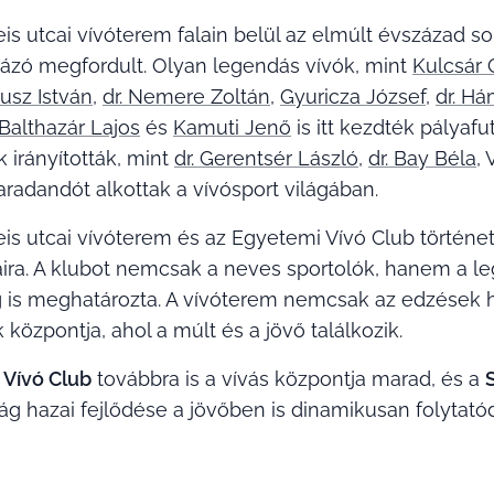
 utcai vívóterem falain belül az elmúlt évszázad so
sázó megfordult. Olyan legendás vívók, mint
Kulcsár
ausz István
,
dr. Nemere Zoltán
,
Gyuricza József
,
dr. Há
Balthazár Lajos
és
Kamuti Jenő
is itt kezdték pályaf
irányították, mint
dr. Gerentsér László
,
dr. Bay Béla
,
radandót alkottak a vívósport világában.
 utcai vívóterem és az Egyetemi Vívó Club történet
a. A klubot nemcsak a neves sportolók, hanem a le
g is meghatározta. A vívóterem nemcsak az edzések 
központja, ahol a múlt és a jövő találkozik.
 Vívó Club
továbbra is a vívás központja marad, és a
ág hazai fejlődése a jövőben is dinamikusan folytatód