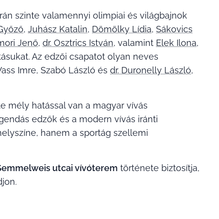
rán szinte valamennyi olimpiai és világbajnok
 Győző
,
Juhász Katalin
,
Dömölky Lídia
,
Sákovics
mori Jenő
,
dr. Osztrics István
, valamint
Elek Ilona
,
utásukat. Az edzői csapatot olyan neves
 Vass Imre, Szabó László és
dr. Duronelly László
,
e mély hatással van a magyar vívás
gendás edzők és a modern vívás iránti
helyszíne, hanem a sportág szellemi
Semmelweis utcai vívóterem
története biztosítja,
jon.