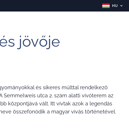
HU
és jövője
gyományokkal és sikeres múlttal rendelkező
 A Semmelweis utca 2. szám alatti vívóterem az
b központjává vált. Itt vívtak azok a legendás
a neve összefonódik a magyar vívás történetével.