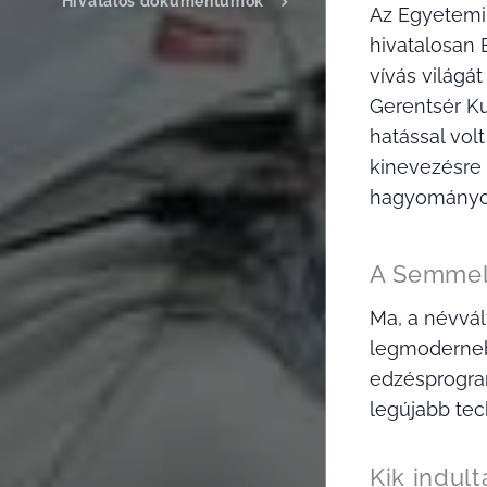
Hivatalos dokumentumok
Az Egyetemi 
hivatalosan 
vívás világá
Gerentsér Ku
hatással vol
kinevezésre 
hagyományok
A Semmelw
Ma, a névvál
legmoderneb
edzésprogram
legújabb tec
Kik indul