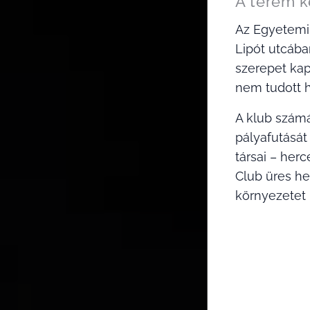
A terem k
Az Egyetemi 
Lipót utcába
szerepet kap
nem tudott h
A klub számá
pályafutását
társai – her
Club üres he
környezetet b