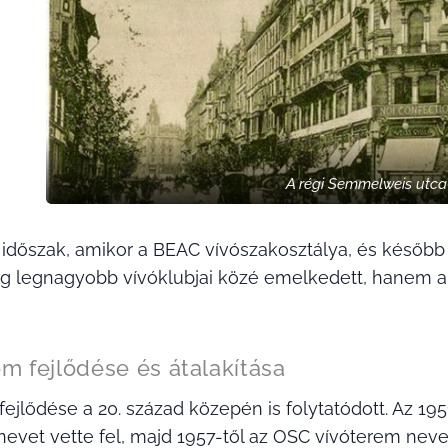
A régi Semmelweis utca 
z időszak, amikor a BEAC vívószakosztálya, és késő
 legnagyobb vívóklubjai közé emelkedett, hanem a 
em fejlődése és átalakítása
fejlődése a 20. század közepén is folytatódott. Az 19
nevet vette fel, majd 1957-től az OSC vívóterem nevet 