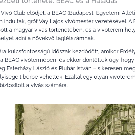
ezdeti története: BEAC és a Haladás
Vívó Club elődjét, a BEAC (Budapesti Egyetemi Atléti
n indultak, gróf Vay Lajos vívómester vezetésével. A 
ott a magyar vívás történetében, és a vívóterem hel
elyet adni a növekvő taglétszámnak.
ra kulcsfontosságú időszak kezdődött, amikor Erdél
 a BEAC vívótermében, és ekkor döntöttek úgy, hogy ú
ceg Esterházy László és Pluhár István – sikeresen me
lyiségeit bérbe vehették. Ezáltal egy olyan vívótere
iztosított a vívás számára.