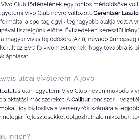
Vívó Club történetének egy fontos mérföldköve volt 
Egyetemi Vívó Club névre változott.
Gerentsér László
t formálta, a sportág egyik legnagyobb alakja volt. 
pával tisztelgünk előtte. Évtizedeken keresztül irány
t a magyar vívás fejlődésére. Az új névadó ünnepség
került az EVC fő vívómesterének, hogy továbbra is bi
 ápolását.
eis utcai vívóterem: A jövő
toztatás után Egyetemi Vívó Club néven működő vívót
b oktatási módszereket. A
Calibur
rendszer - vezeték
okat, így biztosítva a versenyzők számára a legjobb
hnológiai fejlesztésekkel dolgozhatnak, miközben to
tak innen?