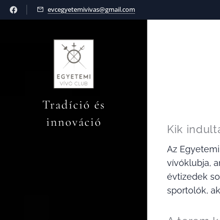
evcegyetemivivas@gmail.com
Tradíció és
innováció
Kik indul
Az Egyetemi
vívóklubja, 
évtizedek so
sportolók, a