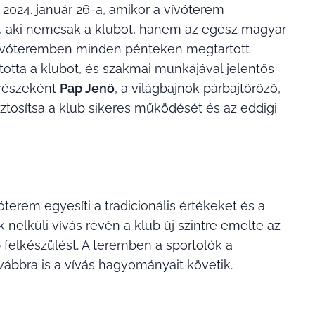
2024. január 26-a, amikor a vívóterem
, aki nemcsak a klubot, hanem az egész magyar
A vívóteremben minden pénteken megtartott
ította a klubot, és szakmai munkájával jelentős
 részeként
Pap Jenő
, a világbajnok párbajtőröző,
ztosítsa a klub sikeres működését és az eddigi
erem egyesíti a tradicionális értékeket és a
 nélküli vívás révén a klub új szintre emelte az
 felkészülést. A teremben a sportolók a
vábbra is a vívás hagyományait követik.