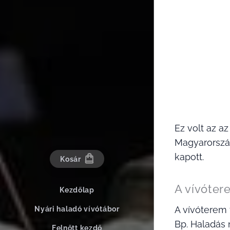
Ez volt az a
Magyarország
kapott.
Kosár
A vívóter
Kezdőlap
A vívóterem 
Nyári haladó vívótábor
Bp. Haladás 
Felnőtt kezdő